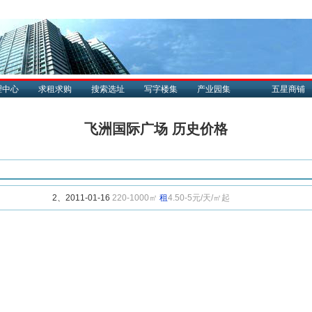
理中心
求租求购
搜索选址
写字楼集
产业园集
五星商铺
飞洲国际广场 历史价格
2、2011-01-16
220-1000㎡
租
4.50-5元/天/㎡起