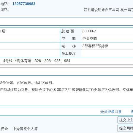
电话:
13057738983
固话:
联系请说明来自五星网-杭州写
31层
总 建 面
80000㎡
空 调
中央空调
电 梯
8部客梯2部货梯
员工餐厅
1、4号线 上海体育馆；326、808、985、984
华亭宾馆、宜家家居、徐汇区政府。
高档商场,7层为商务、视听会议中心,8-30层为甲级智能化写字楼,顶层为俱乐部。立体车库
会员登录回复
提交业
提交网
取佣金 ·中介冒充个人等