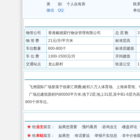
类 别:
个人自有房
联系
微信 QQ:
单位
配套信息
物管公司
香港戴德梁行物业管理有限公司
总 层 数
物 管 费
21元/月/平方米
标准层高
车位数量
600-800个
标准层建面
车 位 费
1300-1500元/月
开间建面
交通站点
龙山新村
轨道公交
物业介绍
飞洲国际广场座落于徐家汇商圈,毗邻八万人体育场、上海体育馆、
广场总建筑面积约80000平方米,地下2层,地上31层,其中B1-6层为
800个停车位。
留言信息
给
业主
留言： 如果您需要 ·预约看房 ·咨询业主 ·楼盘评论
给
本站
留言： 如果您 ·有话要说 ·举报不实信息 ·非中介收