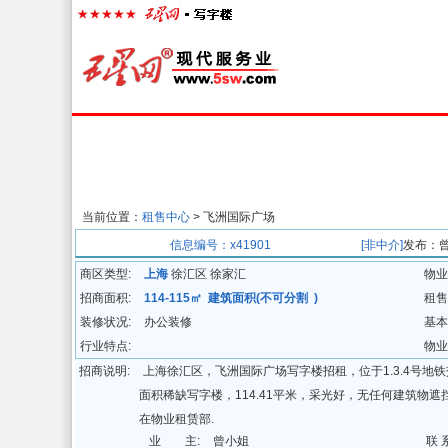
首页
楼宇经济
出租中心
出售中心
代
当前位置：
租售中心
> 飞洲国际广场
招商信息
信息编号：x41901
[非中介]
发布：
商区类型:
上海
徐汇区 徐家汇
物业
招商面积:
114-115㎡ 建筑面积(不可分割 )
租售
装修状况:
办公装修
基本
行业特点:
物业
招商说明:
上海徐汇区，飞洲国际广场写字楼招租，位于1.3.4号
面积稀缺写字楼，114.41平米，采光好，无任何建筑物
在物业租赁部.
业 主:
曾小姐
联 