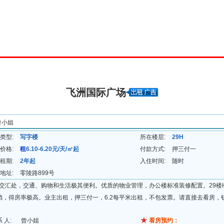
理中心
求租求购
搜索选址
写字楼集
产业园集
五星商铺
飞洲国际广场
曾小姐
类型:
写字楼
所在楼层:
29H
价格:
租
6.10-6.20元/天/㎡起
付款方式:
押三付一
租期:
2年起
入住时间:
随时
地址:
零陵路899号
地铁交汇处，交通、购物和生活极其便利。优质的物业管理，办公楼标准装修配置。29楼
遮挡，得房率极高。业主出租，押三付一，6.2每平米出租，不包发票。请直接去看房，
系 人:
曾小姐
看房预约：