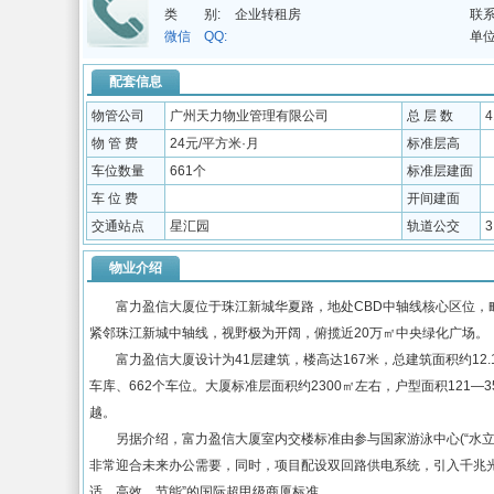
类 别:
企业转租房
联系
微信 QQ:
单位
配套信息
物管公司
广州天力物业管理有限公司
总 层 数
物 管 费
24元/平方米·月
标准层高
车位数量
661个
标准层建面
车 位 费
开间建面
交通站点
星汇园
轨道公交
物业介绍
富力盈信大厦位于珠江新城华夏路，地处CBD中轴线核心区位，毗
紧邻珠江新城中轴线，视野极为开阔，俯揽近20万㎡中央绿化广场。
富力盈信大厦设计为41层建筑，楼高达167米，总建筑面积约12.1
车库、662个车位。大厦标准层面积约2300㎡左右，户型面积121
越。
另据介绍，富力盈信大厦室内交楼标准由参与国家游泳中心(“水立方”
非常迎合未来办公需要，同时，项目配设双回路供电系统，引入千兆光
适、高效、节能”的国际超甲级商厦标准。