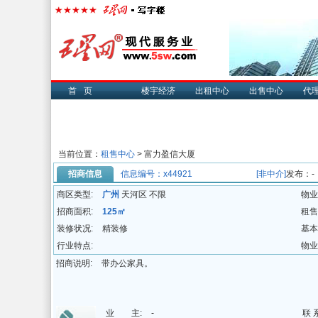
首页
楼宇经济
出租中心
出售中心
代
当前位置：
租售中心
> 富力盈信大厦
招商信息
信息编号：x44921
[非中介]
发布：-
商区类型:
广州
天河区 不限
物业
招商面积:
125㎡
租售
装修状况:
精装修
基本
行业特点:
物业
招商说明:
带办公家具。
业 主:
-
联 