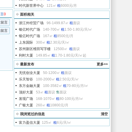
时代新世界中心
121㎡
租
6000元/月
留言
0
面积相关
主留言
浙江外经贸广场
96-1499.87㎡
租
面议
银亿时代广场
140-700㎡
租
1.50-1.80元/天/㎡
站留言
银亿时代广场
167㎡
租
8500元/月
上东国际
300㎡
租
2.30元/天/㎡
苏州新区维田写字楼
12500㎡
租
面议
利时大厦
149.85㎡
租
1.70-1.80元/天/㎡起
最新发布
更多>>
无忧创业大厦
50-1200㎡
租
面议
乐天智谷
100-2000㎡
租
2.50元/天/㎡
东方金融大厦
100-3582㎡
租
70-80元/月/㎡
顶好大厦
53㎡
租
面议
售
面议
发现广场
168-1070㎡
租
80-100元/月/㎡
广银大厦
260㎡
租
10800元/月
我浏览过的信息
清空
富力盈信大厦
125㎡
租
6元/天/㎡