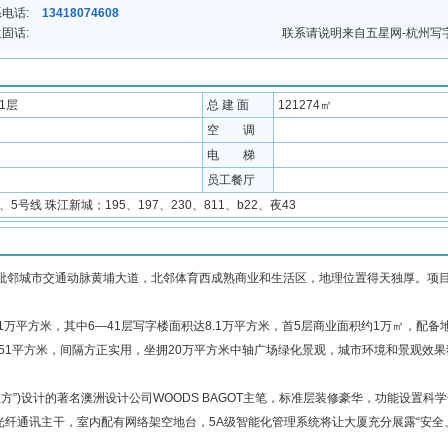
电话:
13418074608
固话:
联系请说明来自五星网-杭州写
41层
总 建 面
121274㎡
空 调
电 梯
员工餐厅
3、5号线 珠江新城；195、197、230、811、b22、夜43
邻城市交通动脉黄埔大道，北邻体育西成熟商业和生活区，地理位置得天独厚。项
万平方米，其中6—41层写字楼面积达8.1万平方米，首5层商业面积约1万㎡，配备
—351平方米，间隔方正实用，坐拥20万平方米中轴广场绿化景观，城市环境和景观效
)设计的著名澳洲设计公司WOODS BAGOT主笔，标准层装修豪华，功能设置科
纤通讯主干，室内配有网络架空地台，5A级智能化管理系统将让大厦充分展露“安全