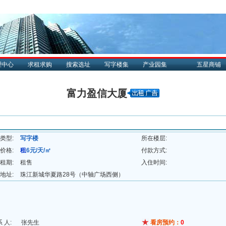
理中心
求租求购
搜索选址
写字楼集
产业园集
五星商铺
富力盈信大厦
类型:
写字楼
所在楼层:
价格:
租
6元/天/㎡
付款方式:
租期:
租售
入住时间:
地址:
珠江新城华夏路28号（中轴广场西侧）
系 人:
张先生
看房预约：
0