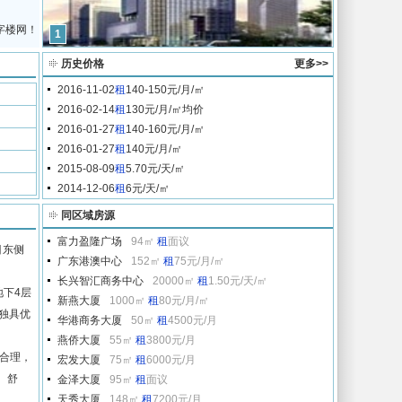
字楼网！
1
历史价格
更多>>
2016-11-02
租
140-150元/月/㎡
2016-02-14
租
130元/月/㎡均价
2016-01-27
租
140-160元/月/㎡
2016-01-27
租
140元/月/㎡
2015-08-09
租
5.70元/天/㎡
2014-12-06
租
6元/天/㎡
同区域房源
富力盈隆广场
94㎡
租
面议
目东侧
广东港澳中心
152㎡
租
75元/月/㎡
长兴智汇商务中心
20000㎡
租
1.50元/天/㎡
地下4层
新燕大厦
1000㎡
租
80元/月/㎡
果独具优
华港商务大厦
50㎡
租
4500元/月
燕侨大厦
55㎡
租
3800元/月
学合理，
宏发大厦
75㎡
租
6000元/月
、舒
金泽大厦
95㎡
租
面议
天秀大厦
148㎡
租
7200元/月