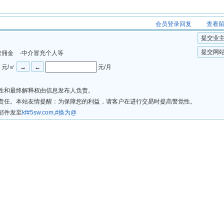
会员登录回复
查看
提交业
提交网
取佣金 ·中介冒充个人等
元/㎡
元/月
法性和最终解释权由信息发布人负责。
律责任。本站友情提醒：为保障您的利益，请客户在进行交易时提高警觉性。
邮件发至
kf#5sw.com,#换为@