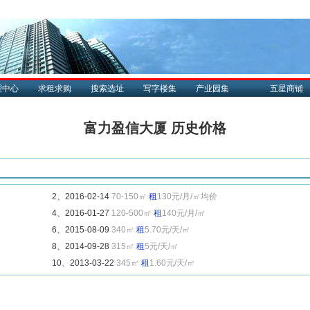
理中心
求租求购
搜索选址
写字楼集
产业园集
五星商铺
富力盈信大厦 历史价格
2、2016-02-14
70-150㎡
租
130元/月/㎡均价
4、2016-01-27
120-500㎡
租
140元/月/㎡
6、2015-08-09
340㎡
租
5.70元/天/㎡
8、2014-09-28
315㎡
租
5元/天/㎡
10、2013-03-22
345㎡
租
1.60元/天/㎡