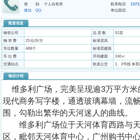
类 别:
个人自有房
联系电话:
1371
微信 QQ:
单位固话:
配套信息
物管公司
总 层 数
52层
物 管 费
25元/月/方
标准层高
车位数量
488个
标准层建面
车 位 费
开间建面
240㎡
交通站点
轨道公交
1、3号线 体育
物业介绍
维多利广场，完美呈现逾3万平方米的
现代商务写字楼，通透玻璃幕墙，流
围，勾勒出繁华的天河迷人的曲线。
维多利广场位于天河体育西路与天
区，毗邻天河体育中心，广州购书中