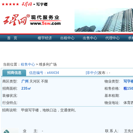
首页
楼宇经济
出租中心
出售中心
代理中心
求
当前位置：
租售中心
> 维多利广场
招商信息
信息编号：x44434
[非中介]
发布：-
商区类型:
广州
天河区 不限
物业类型:
写字
招商面积:
235㎡
租售价格:
租
15
装修状况:
基本租期:
行业特点:
物业地址:
体育西
招商说明:
甲级写字楼，地铁口边，交通便利。
业 主:
-
联 系 人:
王先