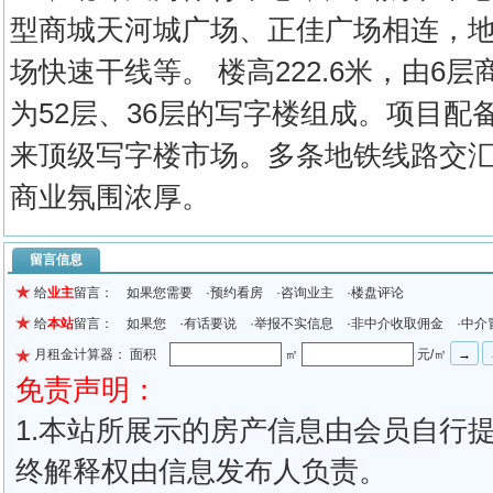
型商城天河城广场、正佳广场相连，
场快速干线等。 楼高222.6米，由6
为52层、36层的写字楼组成。项目
来顶级写字楼市场。多条地铁线路交
商业氛围浓厚。
留言信息
给
业主
留言： 如果您需要 ·预约看房 ·咨询业主 ·楼盘评论
给
本站
留言： 如果您 ·有话要说 ·举报不实信息 ·非中介收取佣金 ·中介
月租金计算器： 面积
㎡
元/㎡
免责声明：
1.本站所展示的房产信息由会员自行
终解释权由信息发布人负责。