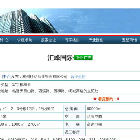
理中心
求租求购
搜索选址
写字楼集
产业园集
五星商铺
汇峰国际
[中介]
发布：
杭州联动商业管理有限公司
营业执照
类型:
写字楼租售
地址:
临近天目山路、西溪路、留和路、绕城高速的交汇处
看房预约：
0
地上1、2、3号楼12层，4号楼6层
总 建 面
60000㎡
.4米
空 调
品牌空调
680㎡，1000㎡，2700㎡
电 梯
高速电梯
员工餐厅