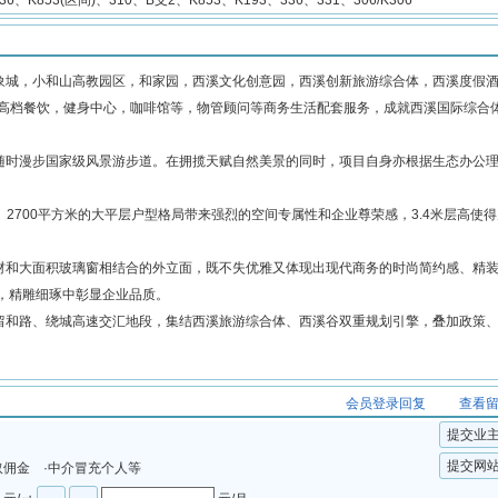
136、K853(区间)、310、B支2、K853、K193、336、331、306/K306
城，小和山高教园区，和家园，西溪文化创意园，西溪创新旅游综合体，西溪度假
中高档餐饮，健身中心，咖啡馆等，物管顾问等商务生活配套服务，成就西溪国际综合
时漫步国家级风景游步道。在拥揽天赋自然美景的同时，项目自身亦根据生态办公
、2700平方米的大平层户型格局带来强烈的空间专属性和企业尊荣感，3.4米层高使
和大面积玻璃窗相结合的外立面，既不失优雅又体现出现代商务的时尚简约感、精
，精雕细琢中彰显企业品质。
和路、绕城高速交汇地段，集结西溪旅游综合体、西溪谷双重规划引擎，叠加政策
会员登录回复
查看
提交业
提交网
取佣金 ·中介冒充个人等