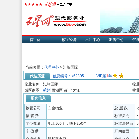
首页
楼宇经济
出租中心
出售中心
代
当前位置：
代理中心
> 汇峰国际
代理房源
信息编号：x62895
VIP第
1
年
物业名称:
汇峰国际
物业
城区商圈:
杭州
西湖区
留下*之江
物业
配套信息
物管公司
白金物业
总 层 数
物 管 费
标准层高
3
车位数量
地上100个，地下250个
标准层建面
车 位 费
开间建面