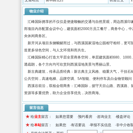
交通站点
留和路北口
轨道公交
物业介绍
汇峰国际拥享的不仅仅是便捷顺畅的交通与自然景观，周边西溪印象
而项目内亦配置会议中心，建筑面积2000方员工餐厅，商务中心，
央休闲商务区。
新开河从项目东侧蜿蜒而过，与西溪国家湿地公园相守相邻，更可随
造更多绿色空间，与人文环境和而共生。
汇峰国际精心打造大平层全景商务空间，单层建筑面积680、1000
透疏朗，各个方向均可欣赏到西溪湿地美景与秀丽山景。
新古典建筑，传承品质经典：新古典主义风格、稳重大气，干挂石材
公共空间，高速电梯、品牌空调、5A智能、便利停车及白金物管顾问
西溪谷前沿，双核会馆商务：汇峰国际，据守天目山路、西溪路、留
资源等多重优势，助力企业倍享优先，决胜商海。
留言信息
给
业主
留言： 如果您需要 ·预约看房 ·咨询业主 ·楼盘评论
给
本站
留言： 如果您 ·有话要说 ·举报不实信息 ·非中介收