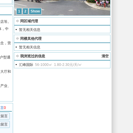
1
2
Show
同区域代理
酒店等。
体，中
暂无相关信息
同楼其他代理
理念，营
暂无相关信息
我浏览过的信息
清空
得户型通
汇峰国际
56-1000㎡
1.80-2.30元/天/㎡
装大厅和
、产业、
留言
0
主留言
站留言