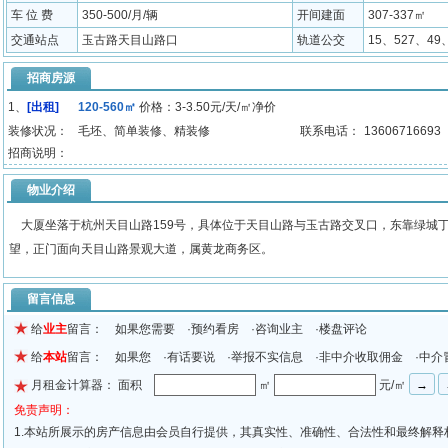
车 位 费
350-500/月/辆
开间建面
307-337㎡
交通站点
玉古路天目山路口
轨道公交
15、527、49
招商房源
1、
[出租]
120-560㎡
价格：3-3.50元/天/㎡净价
装修状况：
毛坯、简单装修、精装修
联系电话：
13606716693
招商说明：
物业介绍
大厦坐落于杭州天目山路159号，具体位于天目山路与玉古路交叉口，东靠绿城
望，正门面向天目山路景观大道，属黄龙商务区。
留言信息
给
业主
留言： 如果您需要 ·预约看房 ·咨询业主 ·楼盘评论
给
本站
留言： 如果您 ·有话要说 ·举报不实信息 ·非中介收取佣金 ·中介
月租金计算器： 面积
㎡
元/㎡
免责声明：
1.本站所展示的房产信息由会员自行提供，其真实性、准确性、合法性和最终解释