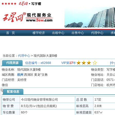
首页
楼宇经济
出租中心
出售中心
代理中心
求
当前位置：
代理中心
> 现代国际大厦B楼
代理房源
信息编号：x62668
VIP第
17
年
[中
物业名称:
现代国际大厦B楼
物业类型:
写字
城区商圈:
杭州
西湖区
黄龙*文教
物业地址:
天目山
门店经理:
吴经理
门店固话:
0571
微信
门店地址:
杭州市
QQ:
配套信息
物管公司
今日现代物业管理有限公司
总 层 数
17层
物 管 费
8.5元/月/㎡(包括公共能耗)
标准层高
2.8米
车位数量
60个
标准层建面
637㎡