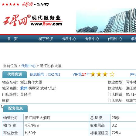
首页
楼宇经济
出租中心
出售中心
代理中心
求
当前位置：
代理中心
> 浙江协作大厦
代理房源
信息编号：x62781
VIP第
17
年
[中
物业名称:
浙江协作大厦
物业类型:
写字
城区商圈:
杭州
拱墅区
武林*凤起
物业地址:
潮王路
门店经理:
吴经理
门店固话:
0571
微信
门店地址:
杭州市
QQ:
配套信息
物管公司
浙江潮王大酒店
总 层 数
25楼
物 管 费
4元/月/㎡
标准层高
3.2
车位数量
约50个
标准层建面
725㎡