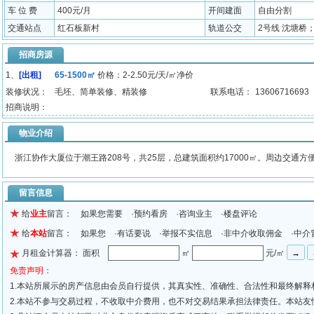
车 位 费
400元/月
开间建面
自由分割
交通站点
红石板新村
轨道公交
2号线 沈塘桥；K
招商房源
1、
[出租]
65-1500㎡
价格：2-2.50元/天/㎡净价
装修状况：
毛坯、简单装修、精装修
联系电话：
13606716693
招商说明：
物业介绍
浙江协作大厦位于潮王路208号，共25层，总建筑面积约17000㎡。周边交通
留言信息
给
业主
留言： 如果您需要 ·预约看房 ·咨询业主 ·楼盘评论
给
本站
留言： 如果您 ·有话要说 ·举报不实信息 ·非中介收取佣金 ·中介
月租金计算器： 面积
㎡
元/㎡
免责声明：
1.本站所展示的房产信息由会员自行提供，其真实性、准确性、合法性和最终解释
2.本站不参与交易过程，不收取中介费用，也不对交易结果承担法律责任。本站