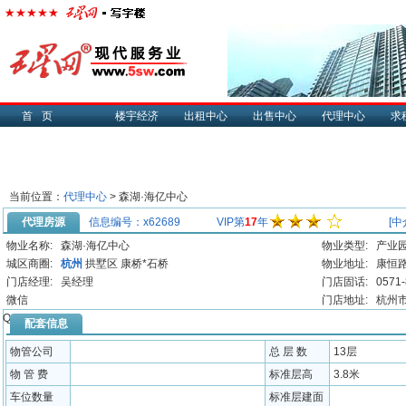
首页
楼宇经济
出租中心
出售中心
代理中心
求
当前位置：
代理中心
> 森湖·海亿中心
代理房源
信息编号：x62689
VIP第
17
年
[中
物业名称:
森湖·海亿中心
物业类型:
产业
城区商圈:
杭州
拱墅区
康桥*石桥
物业地址:
康恒路
门店经理:
吴经理
门店固话:
0571
微信
门店地址:
杭州市
QQ:
配套信息
物管公司
总 层 数
13层
物 管 费
标准层高
3.8米
车位数量
标准层建面