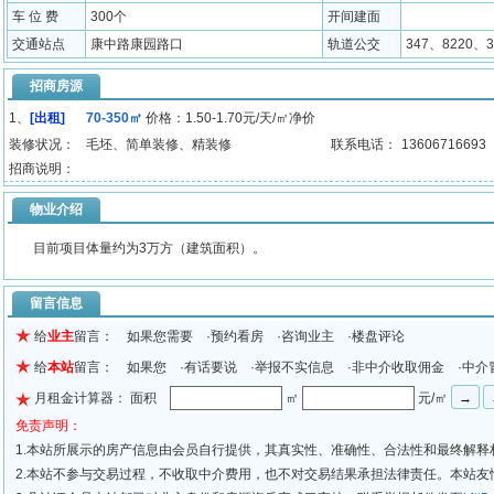
车 位 费
300个
开间建面
交通站点
康中路康园路口
轨道公交
347、8220、3
招商房源
1、
[出租]
70-350㎡
价格：1.50-1.70元/天/㎡净价
装修状况：
毛坯、简单装修、精装修
联系电话：
13606716693
招商说明：
物业介绍
目前项目体量约为3万方（建筑面积）。
留言信息
给
业主
留言： 如果您需要 ·预约看房 ·咨询业主 ·楼盘评论
给
本站
留言： 如果您 ·有话要说 ·举报不实信息 ·非中介收取佣金 ·中介
月租金计算器： 面积
㎡
元/㎡
免责声明：
1.本站所展示的房产信息由会员自行提供，其真实性、准确性、合法性和最终解释
2.本站不参与交易过程，不收取中介费用，也不对交易结果承担法律责任。本站