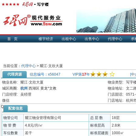
首页
楼宇经济
出租中心
出售中心
代理中心
求
当前位置：
代理中心
> 耀江·文欣大厦
代理房源
信息编号：x56047
VIP第
17
年
[中
物业名称:
耀江·文欣大厦
物业类型:
写字
城区商圈:
杭州
西湖区
黄龙*文教
物业地址:
文二路
门店经理:
吴经理
门店固话:
0571
微信
门店地址:
杭州市
QQ:
配套信息
物管公司
耀江物业管理有限公司
总 层 数
18层
物 管 费
4.8元/月/㎡
标准层高
2.8米
车位数量
若干
标准层建面
1000㎡