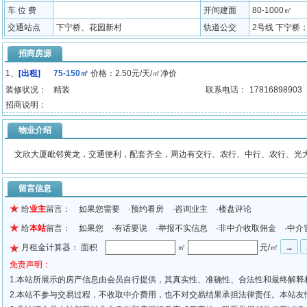
车 位 费
开间建面
80-1000㎡
交通站点
下宁桥、花园新村
轨道公交
2号线 下宁桥；K2
招商房源
1、
[出租]
75-150㎡
价格：2.50元/天/㎡净价
装修状况：
精装
联系电话：
17816898903
招商说明：
物业介绍
文欣大厦毗邻黄龙，交通便利，配套齐全，周边有交行、农行、中行、农行、光
留言信息
给
业主
留言： 如果您需要 ·预约看房 ·咨询业主 ·楼盘评论
给
本站
留言： 如果您 ·有话要说 ·举报不实信息 ·非中介收取佣金 ·中介
月租金计算器： 面积
㎡
元/㎡
免责声明：
1.本站所展示的房产信息由会员自行提供，其真实性、准确性、合法性和最终解释
2.本站不参与交易过程，不收取中介费用，也不对交易结果承担法律责任。本站