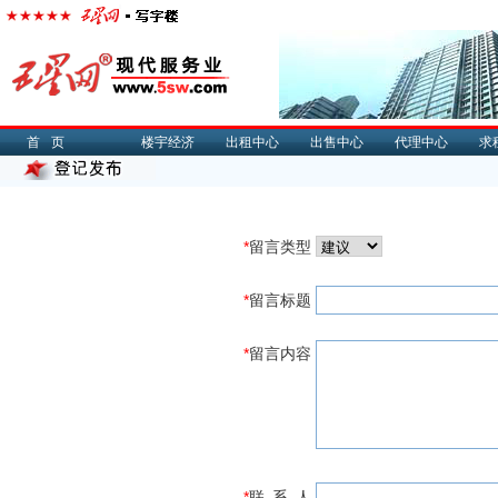
首页
楼宇经济
出租中心
出售中心
代理中心
求
*
留言类型
*
留言标题
*
留言内容
*
联 系 人