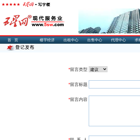
首页
楼宇经济
出租中心
出售中心
代理中心
求
*
留言类型
*
留言标题
*
留言内容
*
联 系 人