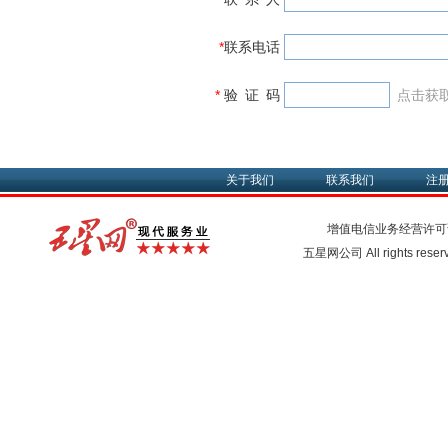
*
联系电话
*
验 证 码
点击获
关于我们
联系我们
注
增值电信业务经营许可
五星网公司 All rights rese