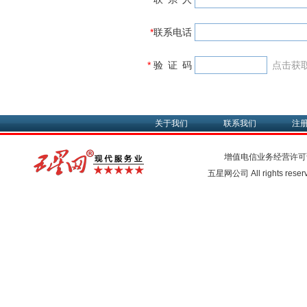
*
联系电话
*
验 证 码
点击获
关于我们
联系我们
注
增值电信业务经营许可
五星网公司 All rights rese