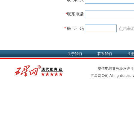
*
联系电话
*
验 证 码
点击获
关于我们
联系我们
注
增值电信业务经营许可
五星网公司 All rights rese