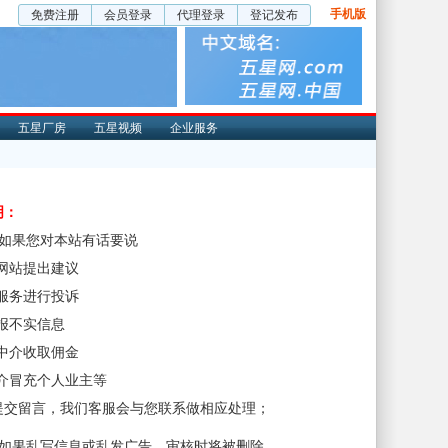
手机版
免费注册
会员登录
代理登录
登记发布
五星厂房
五星视频
企业服务
明：
、如果您对本站有话要说
对网站提出建议
对服务进行投诉
举报不实信息
非中介收取佣金
中介冒充个人业主等
提交留言，我们客服会与您联系做相应处理；
、如果乱写信息或乱发广告，审核时将被删除。