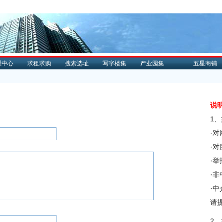
理中心
求租求购
搜索选址
写字楼集
产业园集
五星商铺
说
1
·
·
·
·
·
请
2