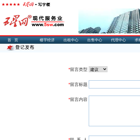
首页
楼宇经济
出租中心
出售中心
代理中心
求
*
留言类型
*
留言标题
*
留言内容
*
联 系 人