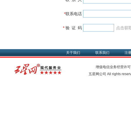
*
联系电话
*
验 证 码
点击获
关于我们
联系我们
注
增值电信业务经营许可
五星网公司 All rights rese