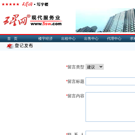
首页
楼宇经济
出租中心
出售中心
代理中心
求
*
留言类型
*
留言标题
*
留言内容
*
联 系 人