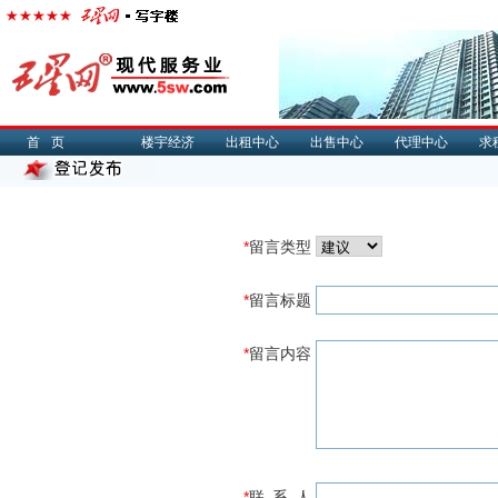
首页
楼宇经济
出租中心
出售中心
代理中心
求
*
留言类型
*
留言标题
*
留言内容
*
联 系 人