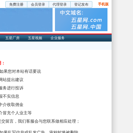
手机版
免费注册
会员登录
代理登录
登记发布
五星厂房
五星视频
企业服务
明：
、如果您对本站有话要说
对网站提出建议
对服务进行投诉
举报不实信息
非中介收取佣金
中介冒充个人业主等
提交留言，我们客服会与您联系做相应处理；
、如果乱写信息或乱发广告，审核时将被删除。