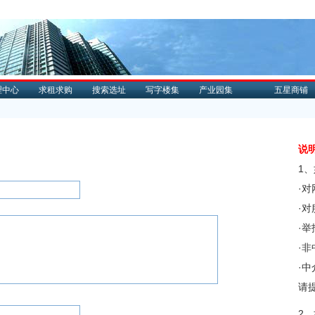
理中心
求租求购
搜索选址
写字楼集
产业园集
五星商铺
说
1
·
·
·
·
·
请
2