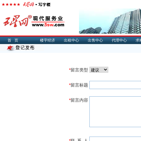
首页
楼宇经济
出租中心
出售中心
代理中心
求
*
留言类型
*
留言标题
*
留言内容
*
联 系 人