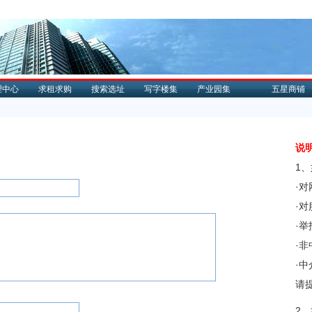
理中心
求租求购
搜索选址
写字楼集
产业园集
五星商铺
说
1
·
·
·
·
·
请
2