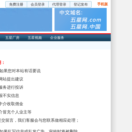
手机版
免费注册
会员登录
代理登录
登记发布
五星厂房
五星视频
企业服务
明：
、如果您对本站有话要说
对网站提出建议
对服务进行投诉
举报不实信息
非中介收取佣金
中介冒充个人业主等
提交留言，我们客服会与您联系做相应处理；
、如果乱写信息或乱发广告，审核时将被删除。