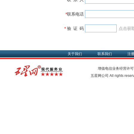
*
联系电话
*
验 证 码
点击获
关于我们
联系我们
注
增值电信业务经营许可
五星网公司 All rights rese