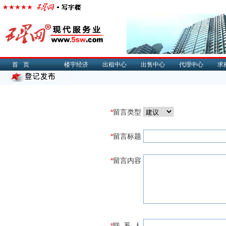
首页
楼宇经济
出租中心
出售中心
代理中心
求
*
留言类型
*
留言标题
*
留言内容
*
联 系 人