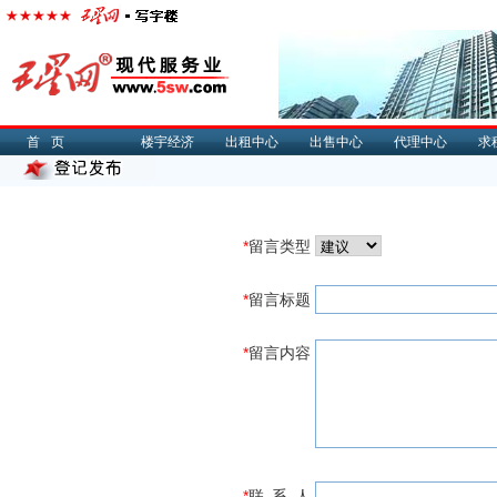
首页
楼宇经济
出租中心
出售中心
代理中心
求
*
留言类型
*
留言标题
*
留言内容
*
联 系 人