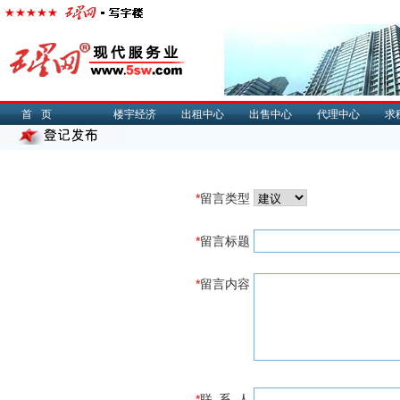
首页
楼宇经济
出租中心
出售中心
代理中心
求
*
留言类型
*
留言标题
*
留言内容
*
联 系 人