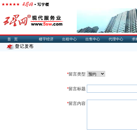
首页
楼宇经济
出租中心
出售中心
代理中心
求
*
留言类型
*
留言标题
*
留言内容