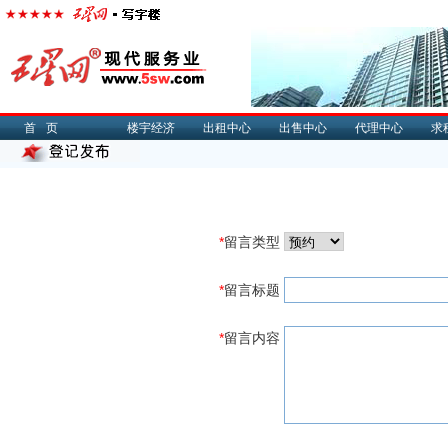
首页
楼宇经济
出租中心
出售中心
代理中心
求
*
留言类型
*
留言标题
*
留言内容