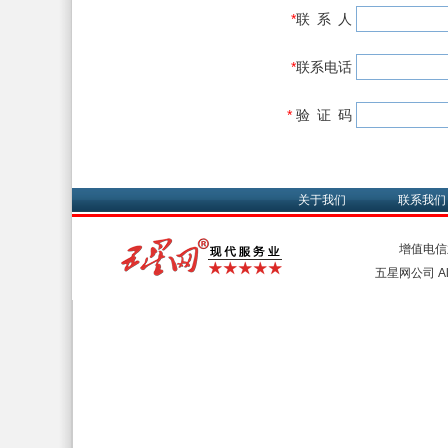
*
联 系 人
*
联系电话
*
验 证 码
关于我们
联系我们
增值电信
五星网公司 All 