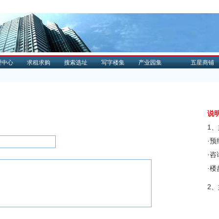
理中心
求租求购
搜索选址
写字楼集
产业园集
五星商铺
说
1
·
·
·
2