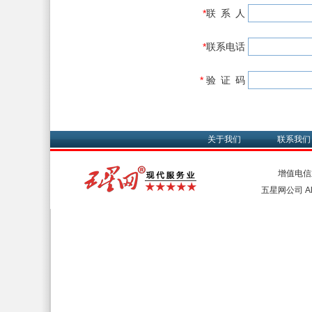
*
联 系 人
*
联系电话
*
验 证 码
关于我们
联系我们
增值电信
五星网公司 All 