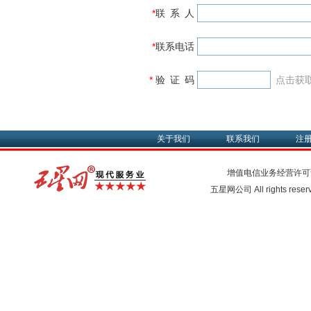
*
联 系 人
*
联系电话
*
验 证 码
点击获
关于我们
联系我们
注
增值电信业务经营许可
五星网公司 All rights rese