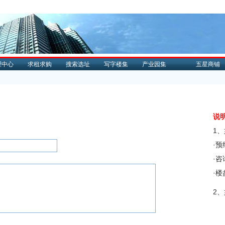
理中心
求租求购
搜索选址
写字楼集
产业园集
五星商铺
说
1
·
·
·
2