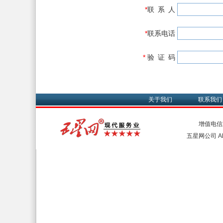
*
联 系 人
*
联系电话
*
验 证 码
关于我们
联系我们
增值电信
五星网公司 All 