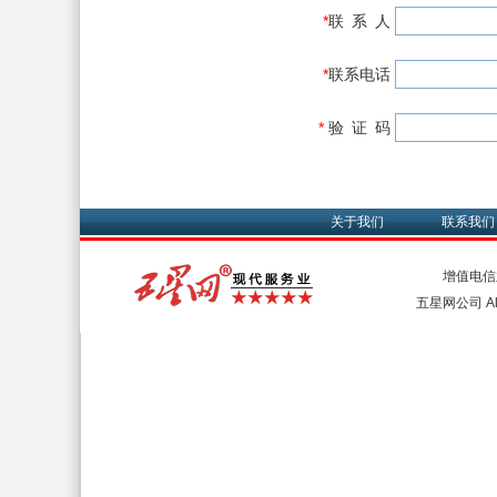
*
联 系 人
*
联系电话
*
验 证 码
关于我们
联系我们
增值电信
五星网公司 All 