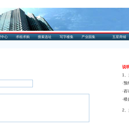
理中心
求租求购
搜索选址
写字楼集
产业园集
五星商铺
说
1
·
·
·
2