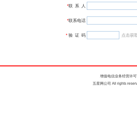
*
联 系 人
*
联系电话
*
验 证 码
点击获
关于我们
联系我们
注
增值电信业务经营许可
五星网公司 All rights rese