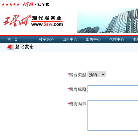
首页
楼宇经济
出租中心
出售中心
代理中心
求
*
留言类型
*
留言标题
*
留言内容