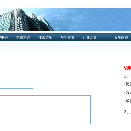
理中心
求租求购
搜索选址
写字楼集
产业园集
五星商铺
说
1
·
·
·
2