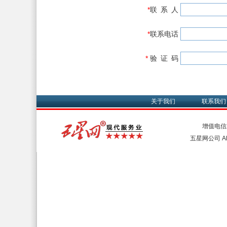
*
联 系 人
*
联系电话
*
验 证 码
关于我们
联系我们
增值电信
五星网公司 All 