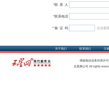
*
联 系 人
*
联系电话
*
验 证 码
点击获
关于我们
联系我们
注
增值电信业务经营许可
五星网公司 All rights rese