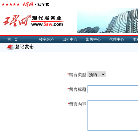
首页
楼宇经济
出租中心
出售中心
代理中心
求
*
留言类型
*
留言标题
*
留言内容