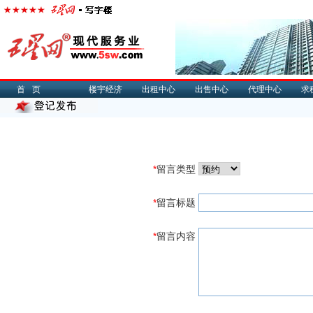
首页
楼宇经济
出租中心
出售中心
代理中心
求
*
留言类型
*
留言标题
*
留言内容