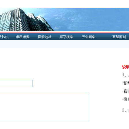
理中心
求租求购
搜索选址
写字楼集
产业园集
五星商铺
说
1
·
·
·
2