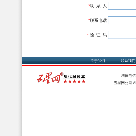
*
联 系 人
*
联系电话
*
验 证 码
关于我们
联系我们
增值电信
五星网公司 All 