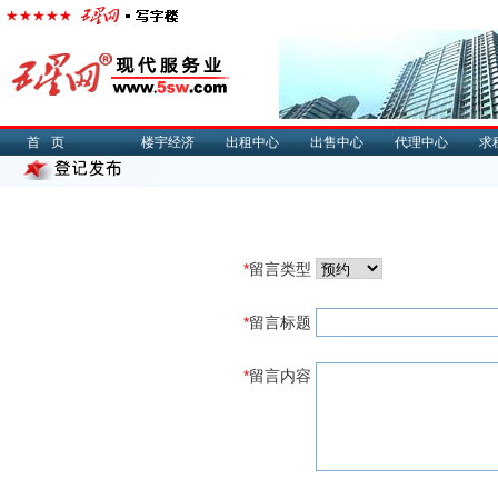
首页
楼宇经济
出租中心
出售中心
代理中心
求
*
留言类型
*
留言标题
*
留言内容