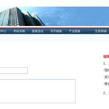
理中心
求租求购
搜索选址
写字楼集
产业园集
五星商铺
说
1
·
·
·
2