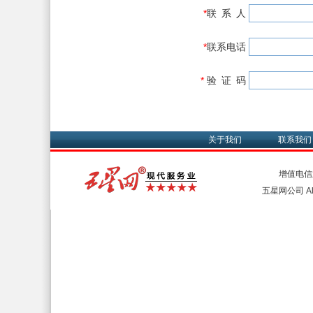
*
联 系 人
*
联系电话
*
验 证 码
关于我们
联系我们
增值电信
五星网公司 All 