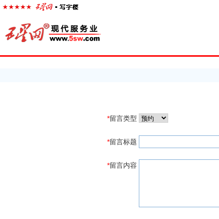
首页
楼宇经济
出租中心
出售中心
代理中心
求
*
留言类型
*
留言标题
*
留言内容