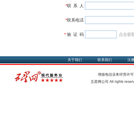
*
联 系 人
*
联系电话
*
验 证 码
点击获
关于我们
联系我们
注
增值电信业务经营许可
五星网公司 All rights rese