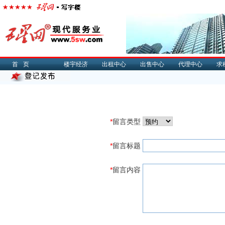
首页
楼宇经济
出租中心
出售中心
代理中心
求
*
留言类型
*
留言标题
*
留言内容