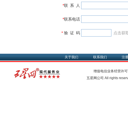
*
联 系 人
*
联系电话
*
验 证 码
点击获
关于我们
联系我们
注
增值电信业务经营许可
五星网公司 All rights rese