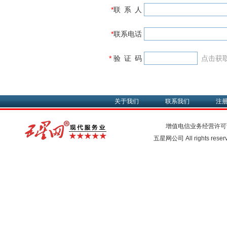
*
联 系 人
*
联系电话
*
验 证 码
点击获
关于我们
联系我们
注
增值电信业务经营许可
五星网公司 All rights rese