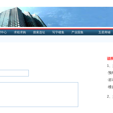
理中心
求租求购
搜索选址
写字楼集
产业园集
五星商铺
说
1
·
·
·
2