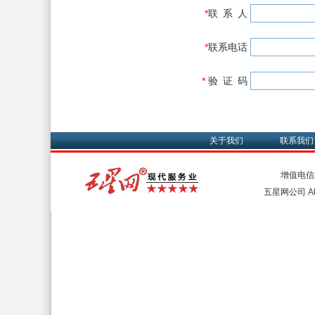
*
联 系 人
*
联系电话
*
验 证 码
关于我们
联系我们
增值电信
五星网公司 All 