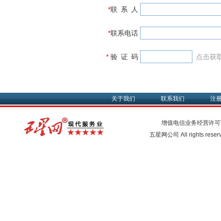
*
联 系 人
*
联系电话
*
验 证 码
点击获
关于我们
联系我们
注
增值电信业务经营许可
五星网公司 All rights rese