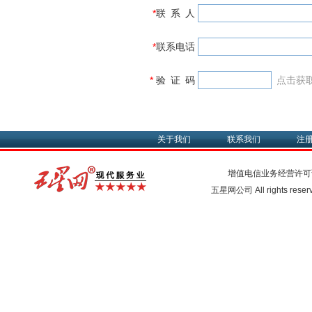
*
联 系 人
*
联系电话
*
验 证 码
点击获
关于我们
联系我们
注
增值电信业务经营许可
五星网公司 All rights rese