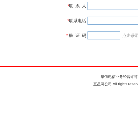
*
联 系 人
*
联系电话
*
验 证 码
点击获
关于我们
联系我们
注
增值电信业务经营许可
五星网公司 All rights rese